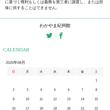
に基づく権利もしくは義務を第三者に譲渡し、または担
保に供することはできません。
わかやま紀州館
CALENDAR
2026年08月
日
月
火
水
木
金
土
1
2
3
4
5
6
7
8
9
10
11
12
13
14
15
16
17
18
19
20
21
22