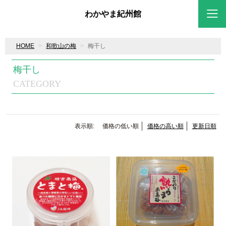
わかやま紀州館
HOME
和歌山の梅
梅干し
梅干し
CATEGORY
表示順:
価格の低い順
価格の高い順
更新日順