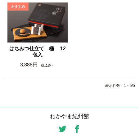
はちみつ仕立て 極 12
包入
3,888円
（税込み）
表示件数：1～5/5
わかやま紀州館